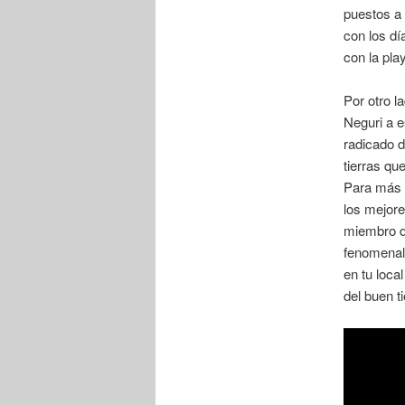
puestos a 
con los dí
con la pla
Por otro l
Neguri a e
radicado d
tierras que
Para más 
los mejore
miembro d
fenomenal
en tu loca
del buen t