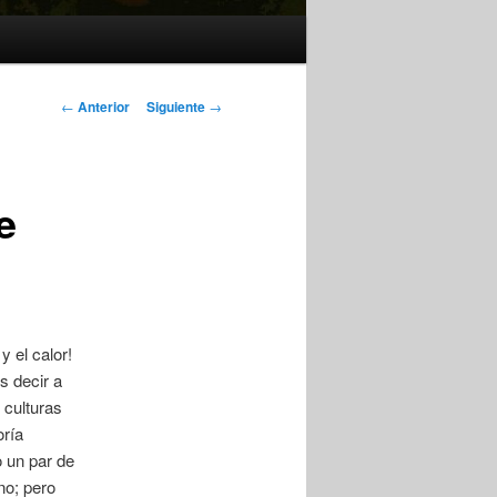
Navegación
←
Anterior
Siguiente
→
de
entradas
e
 el calor!
s decir a
 culturas
oría
 un par de
no; pero