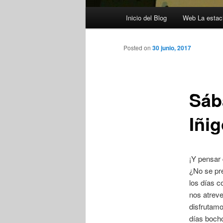
Menú
Inicio del Blog
Web La estaci
principal
Posted on
30 junio, 2017
Sáb
Iñi
¡Y pensar 
¿No se pre
los días c
nos atreve
disfrutamo
días boch