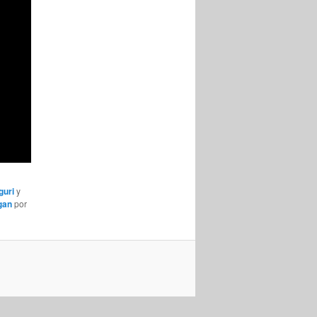
guri
y
gan
por