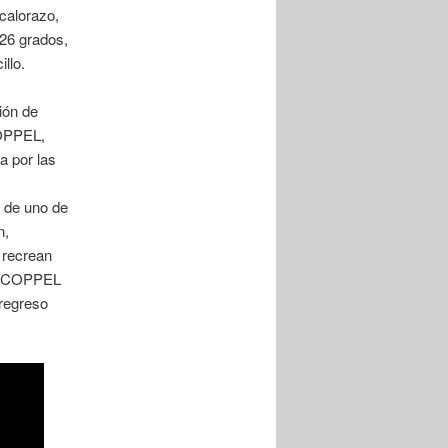
 calorazo,
 26 grados,
llo.
ión de
COPPEL,
a por las
 de uno de
n,
 recrean
GO COPPEL
 regreso