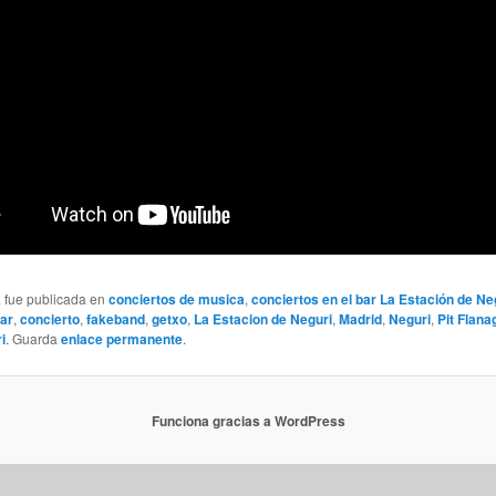
a fue publicada en
conciertos de musica
,
conciertos en el bar La Estación de Ne
ar
,
concierto
,
fakeband
,
getxo
,
La Estacion de Neguri
,
Madrid
,
Neguri
,
Pit Flana
i
. Guarda
enlace permanente
.
Funciona gracias a WordPress