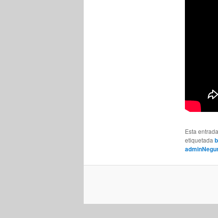
Esta entrad
etiquetada
b
adminNegur