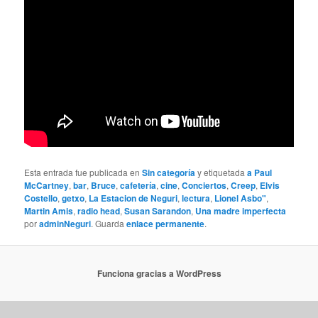
Esta entrada fue publicada en
Sin categoría
y etiquetada
a Paul
McCartney
,
bar
,
Bruce
,
cafetería
,
cine
,
Conciertos
,
Creep
,
Elvis
Costello
,
getxo
,
La Estacion de Neguri
,
lectura
,
Lionel Asbo"
,
Martin Amis
,
radio head
,
Susan Sarandon
,
Una madre imperfecta
por
adminNeguri
. Guarda
enlace permanente
.
Funciona gracias a WordPress