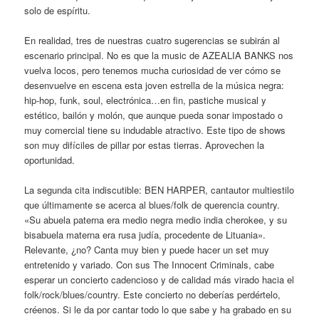
solo de espíritu.
En realidad, tres de nuestras cuatro sugerencias se subirán al
escenario principal. No es que la music de AZEALIA BANKS nos
vuelva locos, pero tenemos mucha curiosidad de ver cómo se
desenvuelve en escena esta joven estrella de la música negra:
hip-hop, funk, soul, electrónica…en fin, pastiche musical y
estético, bailón y molón, que aunque pueda sonar impostado o
muy comercial tiene su indudable atractivo. Este tipo de shows
son muy difíciles de pillar por estas tierras. Aprovechen la
oportunidad.
La segunda cita indiscutible: BEN HARPER, cantautor multiestilo
que últimamente se acerca al blues/folk de querencia country.
«Su abuela paterna era medio negra medio india cherokee, y su
bisabuela materna era rusa judía, procedente de Lituania».
Relevante, ¿no? Canta muy bien y puede hacer un set muy
entretenido y variado. Con sus The Innocent Criminals, cabe
esperar un concierto cadencioso y de calidad más virado hacia el
folk/rock/blues/country. Este concierto no deberías perdértelo,
créenos. Si le da por cantar todo lo que sabe y ha grabado en su