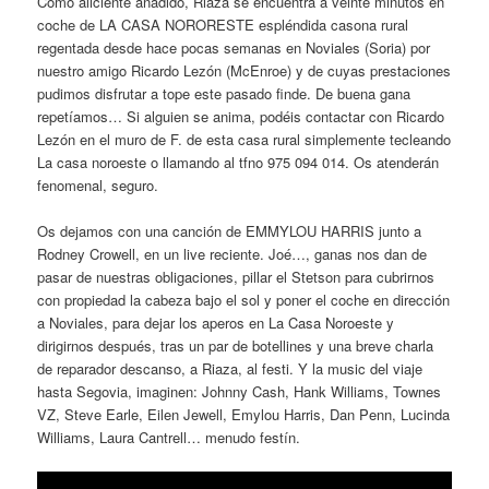
Como aliciente añadido, Riaza se encuentra a veinte minutos en
coche de LA CASA NORORESTE espléndida casona rural
regentada desde hace pocas semanas en Noviales (Soria) por
nuestro amigo Ricardo Lezón (McEnroe) y de cuyas prestaciones
pudimos disfrutar a tope este pasado finde. De buena gana
repetíamos… Si alguien se anima, podéis contactar con Ricardo
Lezón en el muro de F. de esta casa rural simplemente tecleando
La casa noroeste o llamando al tfno 975 094 014. Os atenderán
fenomenal, seguro.
Os dejamos con una canción de EMMYLOU HARRIS junto a
Rodney Crowell, en un live reciente. Joé…, ganas nos dan de
pasar de nuestras obligaciones, pillar el Stetson para cubrirnos
con propiedad la cabeza bajo el sol y poner el coche en dirección
a Noviales, para dejar los aperos en La Casa Noroeste y
dirigirnos después, tras un par de botellines y una breve charla
de reparador descanso, a Riaza, al festi. Y la music del viaje
hasta Segovia, imaginen: Johnny Cash, Hank Williams, Townes
VZ, Steve Earle, Eilen Jewell, Emylou Harris, Dan Penn, Lucinda
Williams, Laura Cantrell… menudo festín.