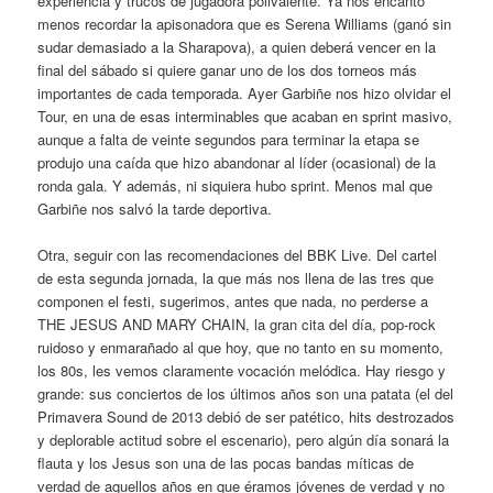
experiencia y trucos de jugadora polivalente. Ya nos encantó
menos recordar la apisonadora que es Serena Williams (ganó sin
sudar demasiado a la Sharapova), a quien deberá vencer en la
final del sábado si quiere ganar uno de los dos torneos más
importantes de cada temporada. Ayer Garbiñe nos hizo olvidar el
Tour, en una de esas interminables que acaban en sprint masivo,
aunque a falta de veinte segundos para terminar la etapa se
produjo una caída que hizo abandonar al líder (ocasional) de la
ronda gala. Y además, ni siquiera hubo sprint. Menos mal que
Garbiñe nos salvó la tarde deportiva.
Otra, seguir con las recomendaciones del BBK Live. Del cartel
de esta segunda jornada, la que más nos llena de las tres que
componen el festi, sugerimos, antes que nada, no perderse a
THE JESUS AND MARY CHAIN, la gran cita del día, pop-rock
ruidoso y enmarañado al que hoy, que no tanto en su momento,
los 80s, les vemos claramente vocación melódica. Hay riesgo y
grande: sus conciertos de los últimos años son una patata (el del
Primavera Sound de 2013 debió de ser patético, hits destrozados
y deplorable actitud sobre el escenario), pero algún día sonará la
flauta y los Jesus son una de las pocas bandas míticas de
verdad de aquellos años en que éramos jóvenes de verdad y no