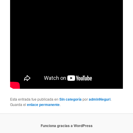
Esta entrada fue publicada en
Sin categoría
por
adminNeguri
.
Guarda el
enlace permanente
.
Funciona gracias a WordPress