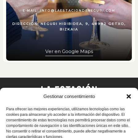
E-MAIL: INFO@LAESTACIONDENEGURI.COM
DIRECCIÓN: NEGURI HIRIBIDEA, 9, 48992 GETXO,
BIZKAIA
V
e
r
e
n
G
o
o
g
l
e
M
a
p
s
Gestionar consentimiento
Para ofrecer las mejores experiencias, utilizamos tecnologías como las
cookies para almacenar y/o acceder a la información del dispositivo. El
consentimiento de estas tecnologías nos permitirá procesar datos como el
comportamiento de navegación o las identificaciones únicas en este sitio.
No consentir o retirar el consentimiento, puede afectar negativamente a
ciertas características y funciones.